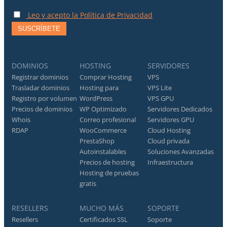
Leo y acepto la Política de Privacidad
DOMINIOS
HOSTING
SERVIDORES
Registrar dominios
Comprar Hosting
VPS
Trasladar dominios
Hosting para
VPS Lite
Registro por volumen
WordPress
VPS GPU
Precios de dominios
WP Optimizado
Servidores Dedicados
Whois
Correo profesional
Servidores GPU
RDAP
WooCommerce
Cloud Hosting
PrestaShop
Cloud privada
Autoinstalables
Soluciones Avanzadas
Precios de hosting
Infraestructura
Hosting de pruebas
gratis
RESELLERS
MUCHO MÁS
SOPORTE
Resellers
Certificados SSL
Soporte