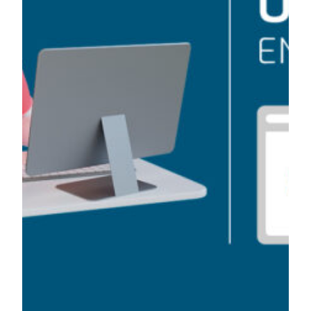
modificando tu perfil tal y como se
describe en el correo electrónico de
suscripción.
[+ info]
Información
Para más información, consulta nuestra
adicional
Política de Privacidad
.